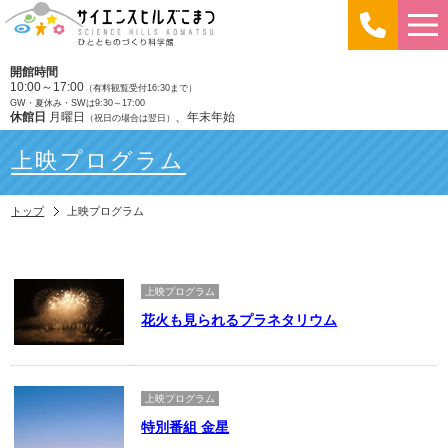
開館時間
10:00～17:00
（有料観覧受付16:30まで）
GW・夏休み・SWは9:30～17:00
休館日
月曜日
、年末年始
（祝日の場合は翌日）
上映プログラム
トップ
上映プログラム
上映プログラム
花火も見られるプラネタリウム
上映プログラム
特別番組 金星