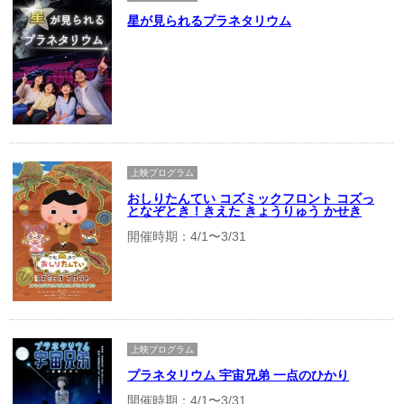
星が見られるプラネタリウム
上映プログラム
おしりたんてい コズミックフロント コズっ
となぞとき！きえた きょうりゅう かせき
開催時期：4/1〜3/31
上映プログラム
プラネタリウム 宇宙兄弟 一点のひかり
開催時期：4/1〜3/31