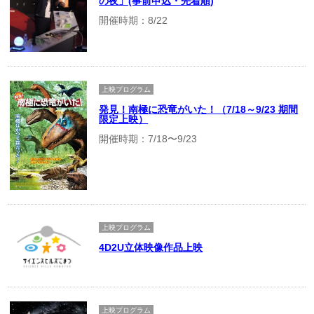
の夜」(事前申込・先着順)
開催時期：8/22
上映プログラム
発見！南極に恐竜がいた！（7/18～9/23 期間
限定上映）
開催時期：7/18〜9/23
上映プログラム
4D2U立体映像作品上映
上映プログラム