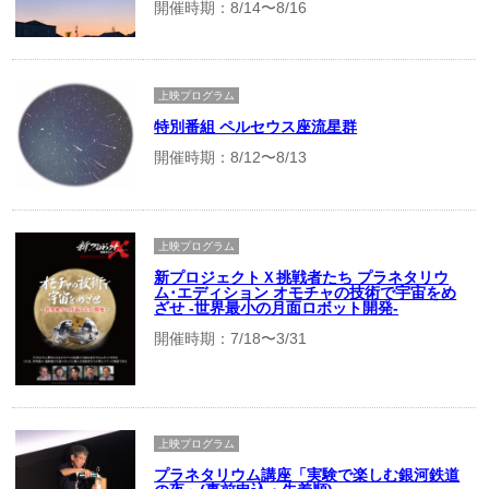
開催時期：8/14〜8/16
上映プログラム
特別番組 ペルセウス座流星群
開催時期：8/12〜8/13
上映プログラム
新プロジェクトＸ挑戦者たち プラネタリウ
ム･エディション オモチャの技術で宇宙をめ
ざせ -世界最小の月面ロボット開発-
開催時期：7/18〜3/31
上映プログラム
プラネタリウム講座「実験で楽しむ銀河鉄道