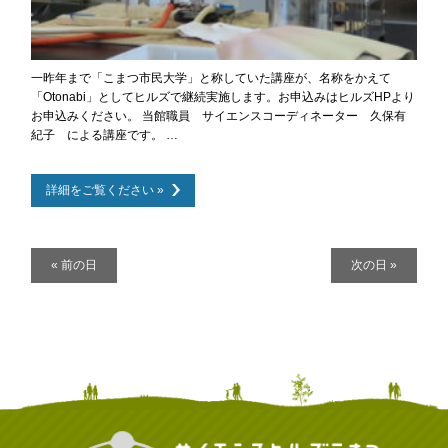
一昨年まで「こまつ市民大学」と称していた講座が、名称をかえて
「Otonabi」としてヒルズで継続実施します。お申込みはヒルズHPより
お申込みください。 当館職員 サイエンスコーディネーター 久保有
紀子 による講座です。 …
詳細をご覧ください »
デ
«
前の日
次の日
»
イ
ナ
ビ
ゲ
ー
シ
ョ
ン