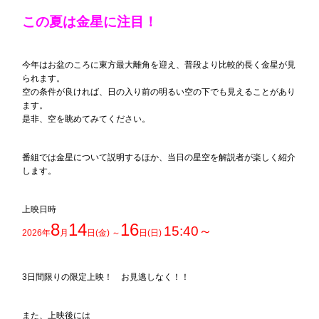
この夏は金星に注目！
今年はお盆のころに東方最大離角を迎え、普段より比較的長く金星が見
られます。
空の条件が良ければ、日の入り前の明るい空の下でも見えることがあり
ます。
是非、空を眺めてみてください。
番組では金星について説明するほか、当日の星空を解説者が楽しく紹介
します。
上映日時
8
14
16
15:40～
2026年
月
日(金) ～
日(日)
3日間限りの限定上映！ お見逃しなく！！
また、上映後には