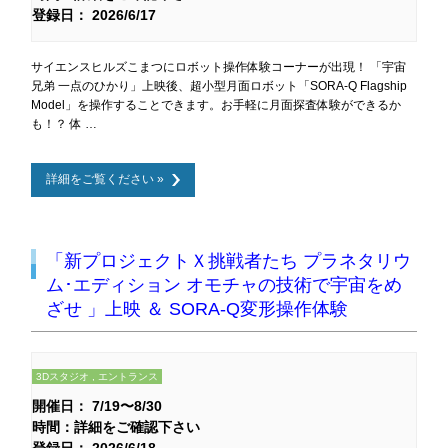
登録日： 2026/6/17
サイエンスヒルズこまつにロボット操作体験コーナーが出現！ 「宇宙
兄弟 一点のひかり」上映後、超小型月面ロボット「SORA-Q Flagship
Model」を操作することできます。お手軽に月面探査体験ができるか
も！？ 体 …
詳細をご覧ください »
「新プロジェクトＸ挑戦者たち プラネタリウ
ム･エディション オモチャの技術で宇宙をめ
ざせ 」上映 ＆ SORA-Q変形操作体験
3Dスタジオ , エントランス
開催日： 7/19〜8/30
時間：詳細をご確認下さい