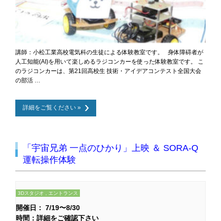
講師：小松工業高校電気科の生徒による体験教室です。 身体障碍者が
人工知能(AI)を用いて楽しめるラジコンカーを使った体験教室です。 こ
のラジコンカーは、第21回高校生 技術・アイデアコンテスト全国大会
の部活 …
詳細をご覧ください »
「宇宙兄弟 一点のひかり」上映 ＆ SORA-Q
運転操作体験
3Dスタジオ , エントランス
開催日： 7/19〜8/30
時間：詳細をご確認下さい