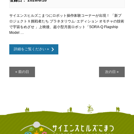
登録日： 2026/6/18
サイエンスヒルズこまつにロボット操作体験コーナーが出現！ 「新プ
ロジェクトＸ挑戦者たち プラネタリウム･エディション オモチャの技術
で宇宙をめざせ 」上映後、超小型月面ロボット「SORA-Q Flagship
Model …
詳細をご覧ください »
デ
«
前の日
次の日
»
イ
ナ
ビ
ゲ
ー
シ
ョ
ン