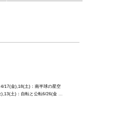
7(金),18(土)：南半球の星空
金),13(土)：自転と公転6/26(金 …