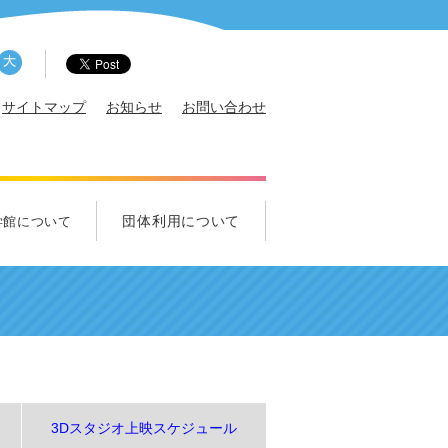
サイトマップ
お知らせ
お問い合わせ
団体利用について
学館について
概要
サポータ
エンス・クルー募集
ズ科学クラブ
れ！中学生クラブ
団体利用について
学校団体のご利用について
一般団体のご利用について
視察のご利用について
3Dスタジオ上映スケジュール