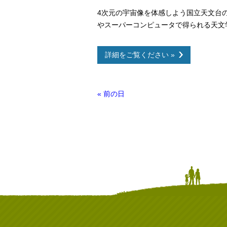
4次元の宇宙像を体感しよう国立天文台
やスーパーコンピュータで得られる天文
詳細をご覧ください »
デ
«
前の日
イ
ナ
ビ
ゲ
ー
シ
ョ
ン