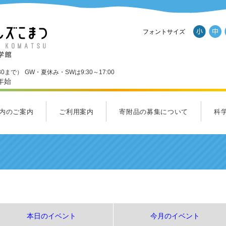
フォントサイズ
30まで）
GW・夏休み・SWは9:30～17:00
年始
内のご案内
ご利用案内
寄附品の募集について
科
ール
内のご案内一覧
Ｄスタジオ
ンダーランド
くわくホール
ラクルラボ・フューチャーラボ
ルズショップ
ご利用案内
料金のご案内
アクセス
パンフレットダウンロード
施設
応援
サイ
ヒル
集ま
本日のイベント
今月のイベント