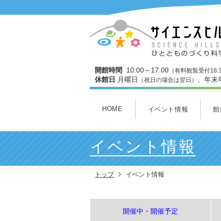
開館時間
10:00～17:00
（有料観覧受付16:
休館日
月曜日
、年末
（祝日の場合は翌日）
HOME
イベント情報
館
開催中・開催予定
本日のイベント
今月のイベント
3Dスタジオ上映スケジュ
館
３
ワ
わ
ミ
ヒ
イベント情報
トップ
イベント情報
開催中・開催予定