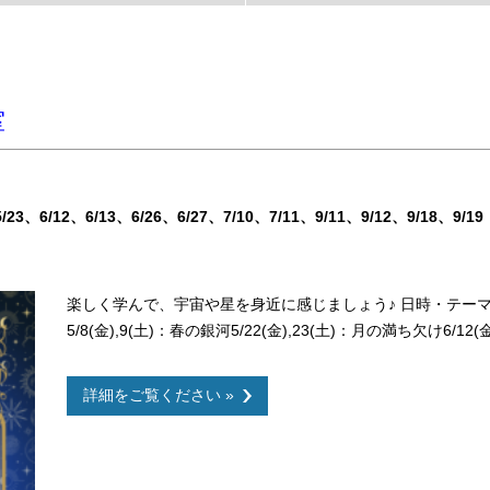
室
5/23
6/12
6/13
6/26
6/27
7/10
7/11
9/11
9/12
9/18
9/19
楽しく学んで、宇宙や星を身近に感じましょう♪ 日時・テーマ4/1
5/8(金),9(土)：春の銀河5/22(金),23(土)：月の満ち欠け6/12(
詳細をご覧ください »