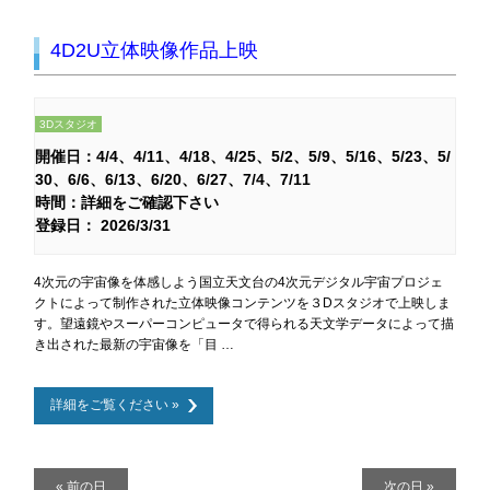
4D2U立体映像作品上映
3Dスタジオ
開催日：
4/4
4/11
4/18
4/25
5/2
5/9
5/16
5/23
5/
30
6/6
6/13
6/20
6/27
7/4
7/11
時間：詳細をご確認下さい
登録日： 2026/3/31
4次元の宇宙像を体感しよう国立天文台の4次元デジタル宇宙プロジェ
クトによって制作された立体映像コンテンツを３Dスタジオで上映しま
す。望遠鏡やスーパーコンピュータで得られる天文学データによって描
き出された最新の宇宙像を「目 …
詳細をご覧ください »
デ
«
前の日
次の日
»
イ