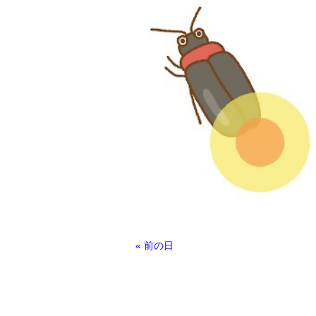
デ
«
前の日
イ
ナ
ビ
ゲ
ー
シ