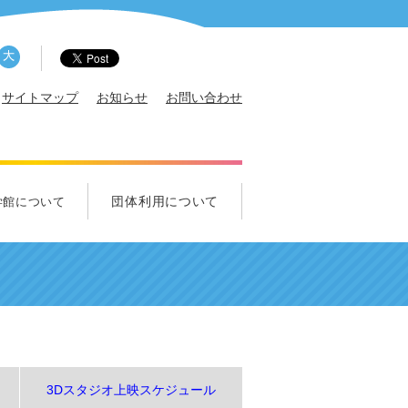
サイトマップ
お知らせ
お問い合わせ
団体利用について
学館について
概要
サポータ
エンス・クルー募集
ズ科学クラブ
れ！中学生クラブ
団体利用について
学校団体のご利用について
一般団体のご利用について
視察のご利用について
3Dスタジオ上映スケジュール