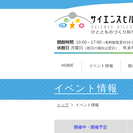
開館時間
10:00～17:00
（有料観覧受付16:
休館日
月曜日
、年末
（祝日の場合は翌日）
HOME
イベント情報
館
開催中・開催予定
本日のイベント
今月のイベント
3Dスタジオ上映スケジュ
館
３
ワ
わ
ミ
ヒ
イベント情報
トップ
イベント情報
開催中・開催予定