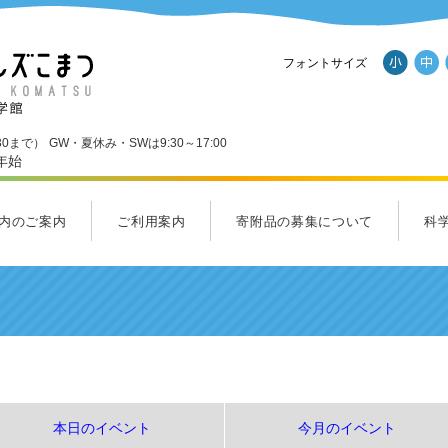
フォントサイズ
30まで）
GW・夏休み・SWは9:30～17:00
年始
内のご案内
ご利用案内
寄附品の募集について
科
ール
内のご案内一覧
Ｄスタジオ
ンダーランド
くわくホール
ラクルラボ・フューチャーラボ
ルズショップ
ご利用案内
料金のご案内
アクセス
パンフレットダウンロード
施設
応援
サイ
ヒル
集ま
本日のイベント
今月のイベント