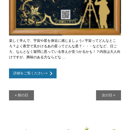
楽しく学んで、宇宙や星を身近に感じましょう♪ 宇宙ってどんなとこ
ろ？よく夜空で見かけるあの星ってどんな星？・・・などなど、日ご
ろ、なんとなく疑問に思っている答えが見つかるかも！？内容は大人向
けですが、興味のある方ならどな …
詳細をご覧ください »
デ
«
前の日
次の日
»
イ
ナ
ビ
ゲ
ー
シ
ョ
ン