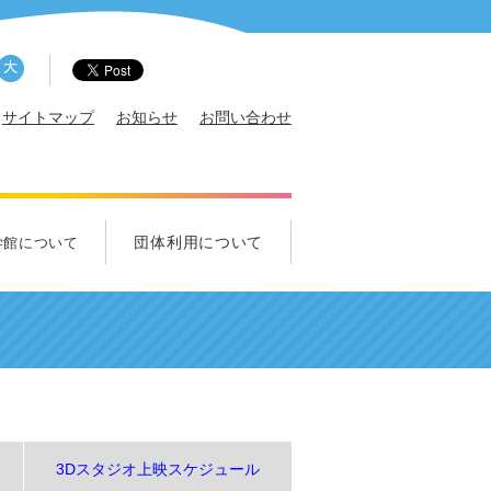
サイトマップ
お知らせ
お問い合わせ
団体利用について
学館について
概要
サポータ
エンス・クルー募集
ズ科学クラブ
れ！中学生クラブ
団体利用について
学校団体のご利用について
一般団体のご利用について
視察のご利用について
3Dスタジオ上映スケジュール