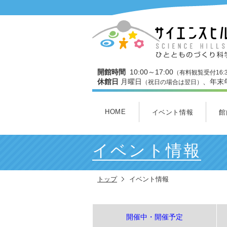
開館時間
10:00～17:00
（有料観覧受付16:
休館日
月曜日
、年末
（祝日の場合は翌日）
HOME
イベント情報
館
開催中・開催予定
本日のイベント
今月のイベント
3Dスタジオ上映スケジュ
館
３
ワ
わ
ミ
ヒ
イベント情報
トップ
イベント情報
開催中・開催予定