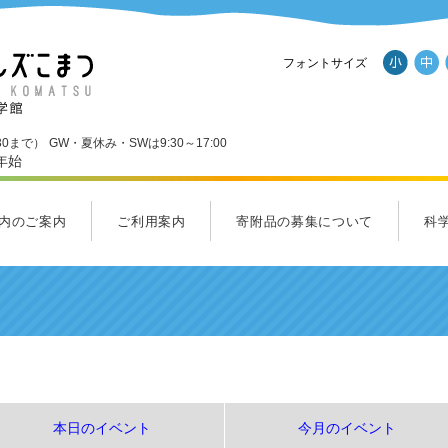
フォントサイズ
30まで）
GW・夏休み・SWは9:30～17:00
年始
内のご案内
ご利用案内
寄附品の募集について
科
ール
内のご案内一覧
Ｄスタジオ
ンダーランド
くわくホール
ラクルラボ・フューチャーラボ
ルズショップ
ご利用案内
料金のご案内
アクセス
パンフレットダウンロード
施設
応援
サイ
ヒル
集ま
本日のイベント
今月のイベント