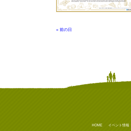
デ
«
前の日
イ
ナ
ビ
ゲ
ー
シ
ョ
ン
HOME
イベント情報