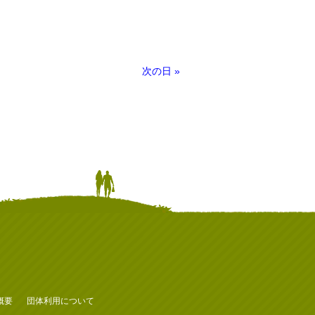
次の日
»
概要
団体利用について