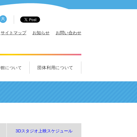
サイトマップ
お知らせ
お問い合わせ
団体利用について
学館について
概要
サポータ
エンス・クルー募集
ズ科学クラブ
れ！中学生クラブ
団体利用について
学校団体のご利用について
一般団体のご利用について
視察のご利用について
3Dスタジオ上映スケジュール