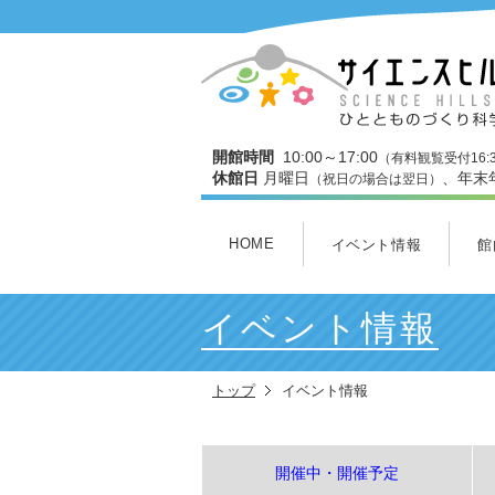
開館時間
10:00～17:00
（有料観覧受付16:
休館日
月曜日
、年末
（祝日の場合は翌日）
HOME
イベント情報
館
開催中・開催予定
本日のイベント
今月のイベント
3Dスタジオ上映スケジュ
館
３
ワ
わ
ミ
ヒ
イベント情報
トップ
イベント情報
開催中・開催予定