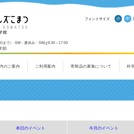
フォントサイズ
30まで）
GW・夏休み・SWは9:30～17:00
年始
内のご案内
ご利用案内
寄附品の募集について
科
ール
内のご案内一覧
Ｄスタジオ
ンダーランド
くわくホール
ラクルラボ・フューチャーラボ
ルズショップ
ご利用案内
料金のご案内
アクセス
パンフレットダウンロード
施設
応援
サイ
ヒル
集ま
本日のイベント
今月のイベント