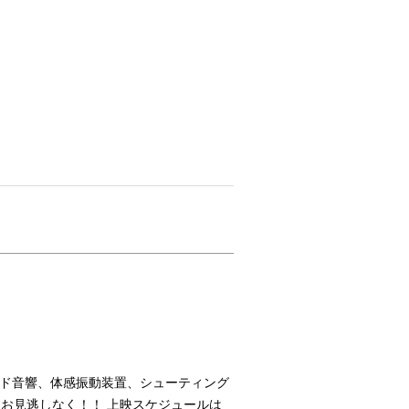
ンド音響、体感振動装置、シューティング
 お見逃しなく！！ 上映スケジュールは