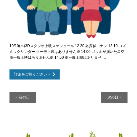
10/10(木)3Dスタジオ上映スケジュール 12:20 名探偵コナン 13:10 コズ
ミックサンダー ※一般上映はありません※ 14:00 ゴッホが描いた星空
※一般上映はありません※ 14:50 ※一般上映はありませ …
詳細をご覧ください »
デ
«
前の日
次の日
»
イ
ナ
ビ
ゲ
ー
シ
ョ
ン