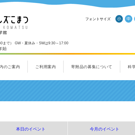
フォントサイズ
30まで）
GW・夏休み・SWは9:30～17:00
年始
内のご案内
ご利用案内
寄附品の募集について
科
ール
内のご案内一覧
Ｄスタジオ
ンダーランド
くわくホール
ラクルラボ・フューチャーラボ
ルズショップ
ご利用案内
料金のご案内
アクセス
パンフレットダウンロード
施設
応援
サイ
ヒル
集ま
本日のイベント
今月のイベント