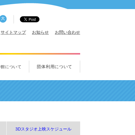
サイトマップ
お知らせ
お問い合わせ
団体利用について
学館について
概要
サポータ
エンス・クルー募集
ズ科学クラブ
れ！中学生クラブ
団体利用について
学校団体のご利用について
一般団体のご利用について
視察のご利用について
3Dスタジオ上映スケジュール