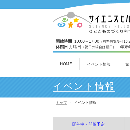
開館時間
10:00～17:00
（有料観覧受付16:
休館日
月曜日
、年末
（祝日の場合は翌日）
HOME
イベント情報
館
開催中・開催予定
本日のイベント
今月のイベント
3Dスタジオ上映スケジュ
館
３
ワ
わ
ミ
ヒ
イベント情報
トップ
イベント情報
開催中・開催予定