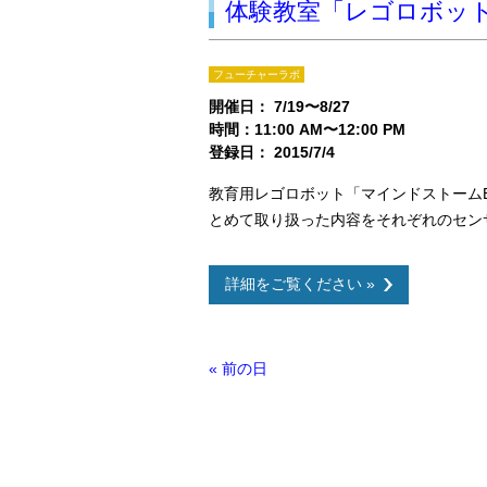
体験教室「レゴロボッ
フューチャーラボ
開催日： 7/19〜8/27
時間：11:00 AM〜12:00 PM
登録日： 2015/7/4
教育用レゴロボット「マインドストーム
とめて取り扱った内容をそれぞれのセン
詳細をご覧ください »
デ
«
前の日
イ
ナ
ビ
ゲ
ー
シ