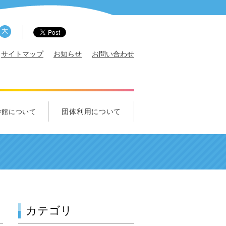
サイトマップ
お知らせ
お問い合わせ
団体利用について
学館について
概要
サポータ
エンス・クルー募集
ズ科学クラブ
れ！中学生クラブ
団体利用について
学校団体のご利用について
一般団体のご利用について
視察のご利用について
カテゴリ