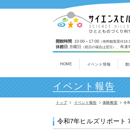
開館時間
10:00～17:00
（有料観覧受付16:
休館日
月曜日
、年末
（祝日の場合は翌日）
HOME
イベント情報
館
開催中・開催予定
本日のイベント
今月のイベント
3Dスタジオ上映スケジュ
館
３
ワ
わ
ミ
ヒ
イベント報告
トップ
イベント報告
体験教室
令
令和7年ヒルズリポート