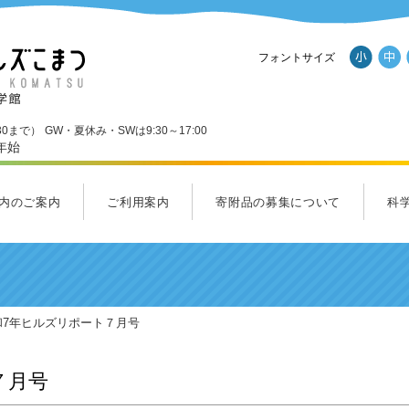
フォントサイズ
30まで）
GW・夏休み・SWは9:30～17:00
年始
内のご案内
ご利用案内
寄附品の募集について
科
ール
内のご案内一覧
Ｄスタジオ
ンダーランド
くわくホール
ラクルラボ・フューチャーラボ
ルズショップ
ご利用案内
料金のご案内
アクセス
パンフレットダウンロード
施設
応援
サイ
ヒル
集ま
和7年ヒルズリポート７月号
７月号