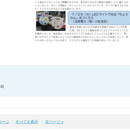
KB]
前ページ
すべてを表示
次ページ »