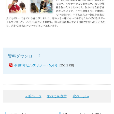
資料ダウンロード
令和4年ヒルズリポート5月号
[251.2 KB]
« 前ページ
すべてを表示
次ページ »