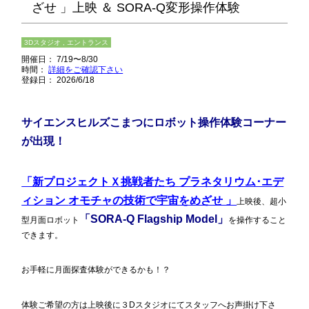
ざせ 」上映 ＆ SORA-Q変形操作体験
3Dスタジオ , エントランス
開催日： 7/19〜8/30
時間：
詳細をご確認下さい
登録日： 2026/6/18
サイエンスヒルズこまつ
にロボット操作体験コーナー
が出現！
「新プロジェクトＸ挑戦者たち
プラネタリウム･エデ
ィション
オモチャの技術で宇宙をめざせ 」
上映後、超小
「SORA-Q Flagship Model」
型月面ロボット
を操作すること
できます。
お手軽に月面探査体験ができるかも！？
体験ご希望の方は上映後に３Dスタジオにてスタッフへお声掛け下さ