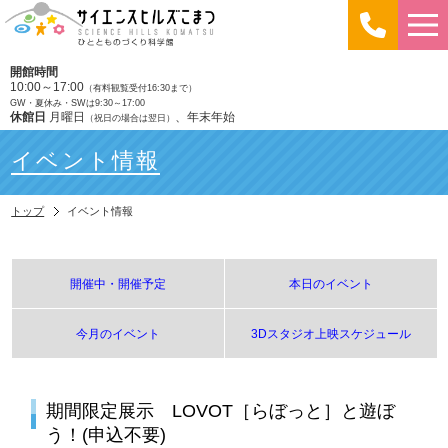
開館時間
10:00～17:00
（有料観覧受付16:30まで）
GW・夏休み・SWは9:30～17:00
休館日
月曜日
、年末年始
（祝日の場合は翌日）
イベント情報
トップ
イベント情報
開催中・開催予定
本日のイベント
今月のイベント
3Dスタジオ上映スケジュール
期間限定展示 LOVOT［らぼっと］と遊ぼ
う！(申込不要)