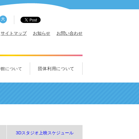
サイトマップ
お知らせ
お問い合わせ
団体利用について
学館について
概要
サポータ
エンス・クルー募集
ズ科学クラブ
れ！中学生クラブ
団体利用について
学校団体のご利用について
一般団体のご利用について
視察のご利用について
3Dスタジオ上映スケジュール