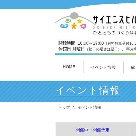
開館時間
10:00～17:00
（有料観覧受付16:
休館日
月曜日
、年末
（祝日の場合は翌日）
HOME
イベント情報
館
開催中・開催予定
本日のイベント
今月のイベント
3Dスタジオ上映スケジュ
館
３
ワ
わ
ミ
ヒ
イベント情報
トップ
イベント情報
開催中・開催予定