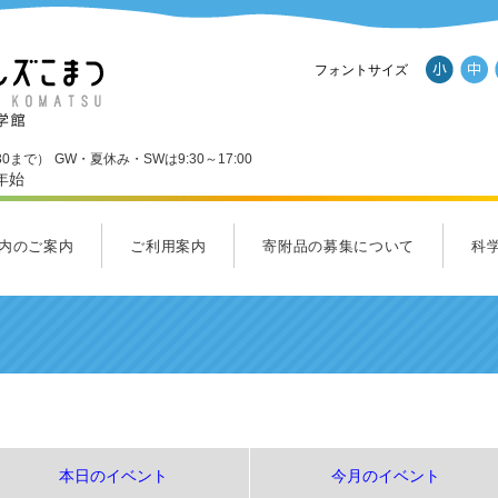
フォントサイズ
30まで）
GW・夏休み・SWは9:30～17:00
年始
内のご案内
ご利用案内
寄附品の募集について
科
ール
内のご案内一覧
Ｄスタジオ
ンダーランド
くわくホール
ラクルラボ・フューチャーラボ
ルズショップ
ご利用案内
料金のご案内
アクセス
パンフレットダウンロード
施設
応援
サイ
ヒル
集ま
本日のイベント
今月のイベント