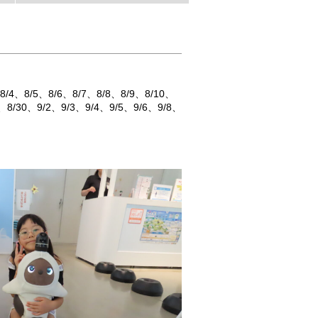
8/4
8/5
8/6
8/7
8/8
8/9
8/10
8/30
9/2
9/3
9/4
9/5
9/6
9/8