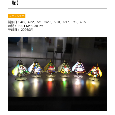
順】
ミラクルラボ
開催日：
4/8
4/22
5/6
5/20
6/10
6/17
7/8
7/15
時間：1:30 PM〜3:30 PM
登録日： 2026/3/4