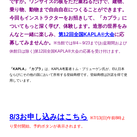
ですか。ワンサイズの板をただ重ねるだけで、建物、
乗り物、動物まで自由自在につくることができます。
今回もインストラクターをお招きして、「カプラ」に
ついてもっと深く学び、体験します。造形の世界をみ
んなと一緒に楽しみ、
第12回全国KAPLA®︎大会
に応
募してみませんか。
※当館では8/4～9/23まで(お盆期間および
休館日は除く)第12回全国KAPLA®大会の応募を受け付けます。
「KAPLA」「カプラ」
は、KAPLA考案者トム・ブリューゲン氏が、EU,日本
ならびにその他の国において所有する登録商標です。登録商標は許諾を得て使
用しています。
8/3お申し込みはこちら
※7/13(日)午前8時よ
り受付開始。予約ボタンが表示されます。