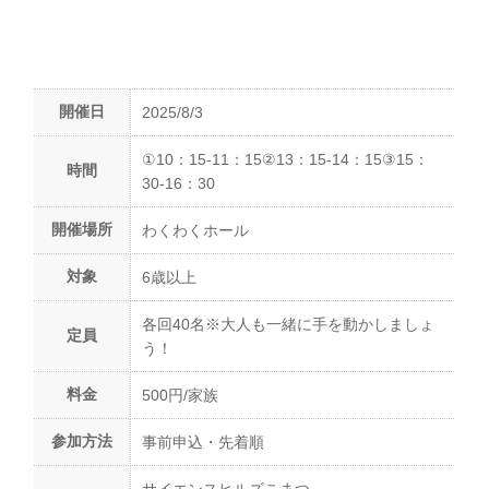
開催日
2025/8/3
①10：15-11：15②13：15-14：15③15：
時間
30-16：30
開催場所
わくわくホール
対象
6歳以上
各回40名※大人も一緒に手を動かしましょ
定員
う！
料金
500円/家族
参加方法
事前申込・先着順