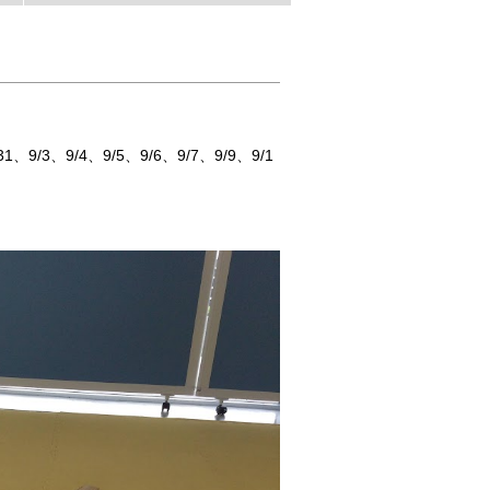
31
9/3
9/4
9/5
9/6
9/7
9/9
9/1