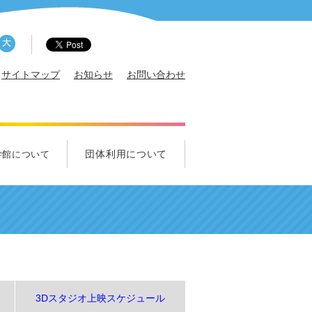
サイトマップ
お知らせ
お問い合わせ
団体利用について
学館について
概要
サポータ
エンス・クルー募集
ズ科学クラブ
れ！中学生クラブ
団体利用について
学校団体のご利用について
一般団体のご利用について
視察のご利用について
3Dスタジオ上映スケジュール