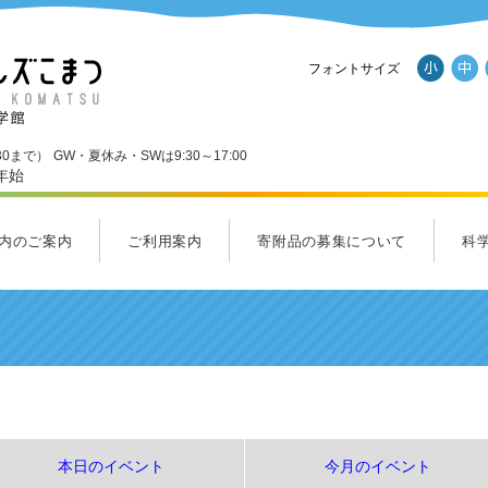
フォントサイズ
30まで）
GW・夏休み・SWは9:30～17:00
年始
内のご案内
ご利用案内
寄附品の募集について
科
ール
内のご案内一覧
Ｄスタジオ
ンダーランド
くわくホール
ラクルラボ・フューチャーラボ
ルズショップ
ご利用案内
料金のご案内
アクセス
パンフレットダウンロード
施設
応援
サイ
ヒル
集ま
本日のイベント
今月のイベント