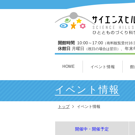
開館時間
10:00～17:00
（有料観覧受付16:
休館日
月曜日
、年末
（祝日の場合は翌日）
HOME
イベント情報
館
開催中・開催予定
本日のイベント
今月のイベント
3Dスタジオ上映スケジュ
館
３
ワ
わ
ミ
ヒ
イベント情報
トップ
イベント情報
開催中・開催予定