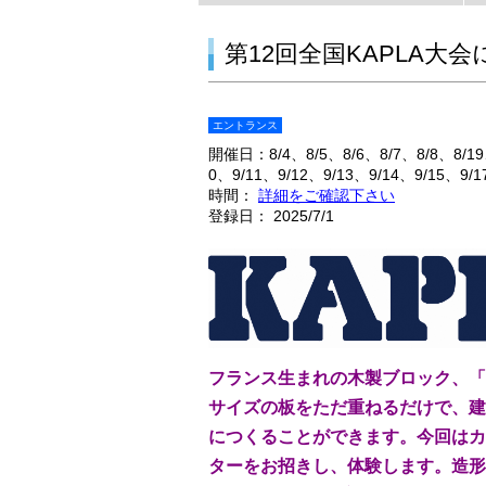
第12回全国KAPLA大
エントランス
開催日：
8/4
8/5
8/6
8/7
8/8
8/19
0
9/11
9/12
9/13
9/14
9/15
9/1
時間：
詳細をご確認下さい
登録日： 2025/7/1
フランス生まれの木製ブロック、「
サイズの板をただ重ねるだけで、建
につくることができます。今回はカ
ターをお招きし、体験します。造形