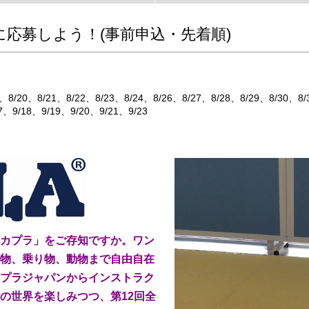
会に応募しよう！(事前申込・先着順)
8/20
8/21
8/22
8/23
8/24
8/26
8/27
8/28
8/29
8/30
8/
7
9/18
9/19
9/20
9/21
9/23
カプラ」をご存知ですか。ワン
物、乗り物、動物まで自由自在
プラジャパンからインストラク
の世界を楽しみつつ、第12回全