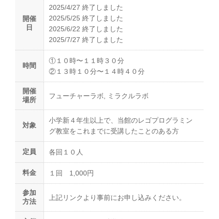
2025/4/27 終了しました
2025/5/25 終了しました
開催
日
2025/6/22 終了しました
2025/7/27 終了しました
①１０時〜１１時３０分
時間
②１３時１０分〜１４時４０分
開催
フューチャーラボ, ミラクルラボ
場所
小学新４年生以上で、当館のレゴプログラミン
対象
グ教室をこれまでに受講したことのある方
定員
各回１０人
料金
１回 1,000円
参加
上記リンクより事前にお申し込みください。
方法